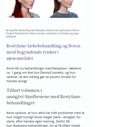
Før og efter behandling med Restylane, Skinbooster og Azzalure, Botox /
Vistabel. Restylane har tilført volumen, resultatet er et friskere og yngre
udseende.
Restylane læbebehandling og Botox
mod begyndende rynker i
øjenområdet
Anne får nu behandlinger med Restylane i læberne
ca. 1 gang om året hos DermoCosmetic, og hun
oplever, at det virkelig gør en positiv forskel for
hendes ansigt.
Tilført volumen i
ansigtet/kindbenene med Restylane
behandlinger
Anne oplever, at hun altid har haft problemer med at
hun meget hurtigt bliver meget slank i ansigtet, for
slank, efter hendes egen mening. Derfor får
hun
Restylane behandlinger
, for at få tilført mistet