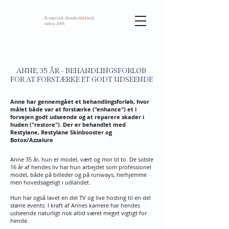
Kosmetisk skønhedsklinik
siden 2005
ANNE, 35 ÅR – BEHANDLINGSFORLØB
FOR AT FORSTÆRKE ET GODT UDSEENDE
Anne har gennemgået et behandlingsforløb, hvor
målet både var at forstærke ("enhance") et i
forvejen godt udseende og at reparere skader i
huden ("restore"). Der er behandlet med
Restylane, Restylane Skinbooster og
Botox/Azzalure
Anne 35 år, hun er model, vært og mor til to. De sidste
16 år af hendes liv har hun arbejdet som professionel
model, både på billeder og på runways, herhjemme
men hovedsageligt i udlandet.
Hun har også lavet en del TV og live hosting til en del
større events. I kraft af Annes karriere har hendes
udseende naturligt nok altid været meget vigtigt for
hende.