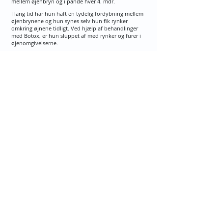
mellem øjenbryn og i pande hver 4. mdr.
I lang tid har hun haft en tydelig fordybning mellem
øjenbrynene og hun synes selv hun fik rynker
omkring øjnene tidligt. Ved hjælp af behandlinger
med Botox, er hun sluppet af med rynker og furer i
øjenomgivelserne.
En "bivirkning" ved behandlingerne er, at hun nu
også slipper for at knibe øjnene sammen grundet
hovedpine spændinger. Anne lider nemlig af
migræne, som normalt ellers får hende til at spænde
de små muskler om øjnene.
"Nu letter min spændingshovedpine", siger Anne.
"Jeg får min Botox lagt, så jeg stadig har bevægelse i
ansigtet, hvilket for mig er ret vigtigt."
Find os her:
HEALTH​
Skodsborg
Skodsborg Strandvej 125A, 3