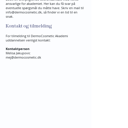
ansvarlige for akademiet. Her kan du få svar på
eventuelle spørgsmål du måtte have. Skriv en mail til
info@dermocosmetic.dk
, så finder vi en tid til en
snak.
Kontakt og tilmelding
For tilmelding til DermoCosmetic Akademi
uddannelsen venligst kontakt:
Kontaktperson
Melisa Jakupovic
mej@dermocosmetic.dk
Find os her:
HEALTH​
Skodsborg
Skodsborg Strandvej 125A, 3
Indgang via. Medical Center
​2942 Skodsborg, Denmark​
+45 45 80 13 31
9:00 - 17:00