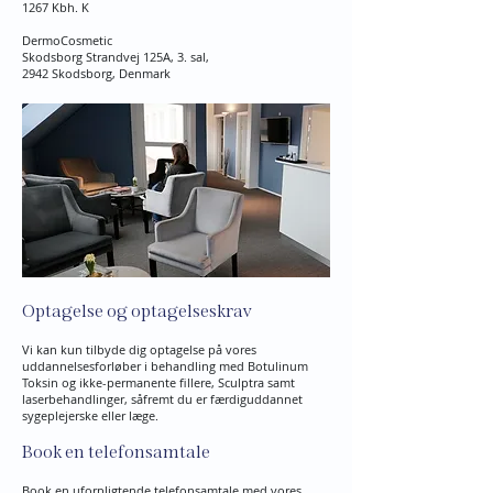
1267 Kbh. K
DermoCosmetic
Skodsborg Strandvej 125A, 3. sal,
2942 Skodsborg, Denmark
Optagelse og optagelseskrav
Vi kan kun tilbyde dig optagelse på vores
uddannelsesforløber i behandling med Botulinum
Toksin og ikke-permanente fillere, Sculptra samt
laserbehandlinger, såfremt du er færdiguddannet
sygeplejerske eller læge.
Book en telefonsamtale
Book en uforpligtende telefonsamtale med vores