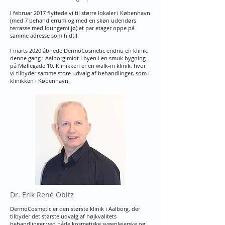
I februar 2017 flyttede vi til større lokaler i København
(med 7 behandlerrum og med en skøn udendørs
terrasse med loungemiljø) et par etager oppe på
samme adresse som hidtil.
I marts 2020 åbnede DermoCosmetic endnu en klinik,
denne gang i Aalborg midt i byen i en smuk bygning
på Møllegade 10. Klinikken er en walk-in klinik, hvor
vi tilbyder samme store udvalg af behandlinger, som i
klinikken i København.
Dr. Erik René Obitz
DermoCosmetic er den største klinik i Aalborg, der
tilbyder det største udvalg af højkvalitets
behandlinger ved både kosmetiske sygeplejerske og