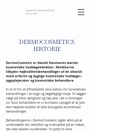
Kosmetisk skønhedsklinik
siden 2005
DERMOCOSMETICS
HISTORIE
DermoCosmetic er blandt Danmarks største
kosmetiske hudlægeklinikker. Klinikkerne
tilbyder højkvalitetsbehandlinger af de absolut
mest erfarne og dygtige kosmetiske hudlæger,
sygeplejersker og kosmetiske behandlere.
Vi er til for at tilfredsstille dine behov for kosmetiske
behandlinger i et trygt og lægefagligt miljø. Vi lægger
vægt på tillid, ærlighed og høj etik i alt vi foretager
os. Som behandlere er vi konstant optaget af at yde
den højeste kvalitet af ikke-kirurgiske kosmetiske
behandlinger.
Behandlingerne i DermoCosmetic sigter altid på at
understøtte din selvtillid og livskvalitet på en måde,
der ikke skader sundheden. Vi lytter til dine