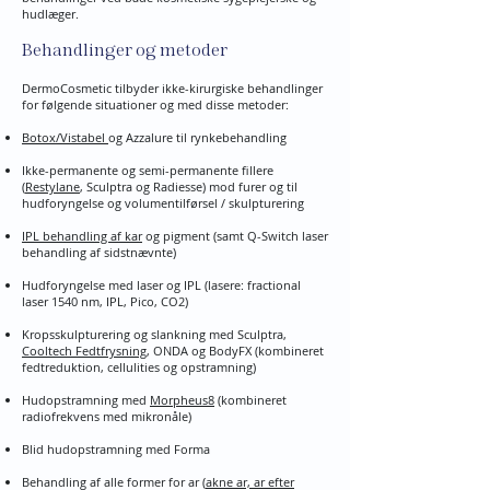
hudlæger.
Behandlinger og metoder
DermoCosmetic tilbyder ikke-kirurgiske behandlinger
for følgende situationer og med disse metoder:
Botox/Vistabel
og Azzalure til rynkebehandling
Ikke-permanente og semi-permanente fillere
(
Restylane
, Sculptra og Radiesse) mod furer og til
hudforyngelse og volumentilførsel / skulpturering
IPL behandling af kar
og pigment (samt Q-Switch laser
behandling af sidstnævnte)
Hudforyngelse med laser og IPL (lasere: fractional
laser 1540 nm, IPL, Pico, CO2)
Kropsskulpturering og slankning med Sculptra,
Cooltech Fedtfrysning
, ONDA og BodyFX (kombineret
fedtreduktion, cellulities og opstramning)
Hudopstramning med
Morpheus8
(kombineret
radiofrekvens med mikronåle)
Blid hudopstramning med Forma
Behandling af alle former for ar (
akne ar, ar efter