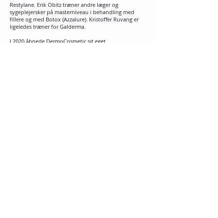
Restylane. Erik Obitz træner andre læger og
sygeplejersker på masterniveau i behandling med
fillere og med Botox (Azzalure). Kristoffer Ruvang er
ligeledes træner for Galderma.
I 2020 åbnede DermoCosmetic sit eget
uddannelsesakademi: DC Akademi efter mange
forespørgsler fra læger og sygeplejersker, som ønsker
en karriere som kosmetiske behandlere.
Undervisningen foregår i DermoCosmetics lokaler i
Kbh. eller som in-clinic træning hos andre klinikker, vi
underviser ansatte hos.
Klinikkerne administreres af Wenche Arnevik Obitz,
uddannet antropolog og med en lang karriere bag sig
indenfor organisationsudvikling og HRD / HRM
(Human Ressources Development and Management).
Find os her:
HEALTH​
Skodsborg
Skodsborg Strandvej 125A, 3
Indgang via. Medical Center
​2942 Skodsborg, Denmark​