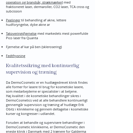
operation og brandsår, strækmærker
) med
fraktioneret laser, dermaroller, CO2 laser, TCA cross og
subcission
Peelinger
til behandling af akne, lettere
hudforyngelse, dybe akne ar
Tatoveringsfjernelse
med markedets mest powerfulde
Pico laser fra Quanta
Fjernelse af kar på ben (sklerosering)
Fedtfrysning
Kvalitetssikring med kontinuerlig
supervision og træning
Da DermoCosmetic er en hudlægedrevet klinik findes
alle former for lasere til brug for kosmetiske lasere,
som medarbejderne er specialister i at betjene.
Høj kvalitet i de kosmetiske behandlinger sikres i
DermoCosmetics ved at alle behandlere kontinuerligt
gennemgår supervision og træning af hudlæge Erik
Obitz i klinikkerne og gennem deltagelse i kosmetiske
kurser og kongresser i udlandet.
Foruden at behandle og supervisere behandlinger i
DermoCosmetic klinikkerne, er DermoCosmetic den
eneste klinik i Danmark med 2 trænere for Galderma