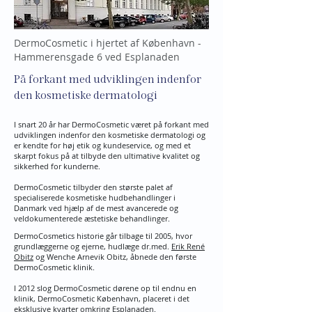
DermoCosmetic i hjertet af København -
Hammerensgade 6 ved Esplanaden
På forkant med udviklingen indenfor
den kosmetiske dermatologi
I snart 20 år har DermoCosmetic været på forkant med
udviklingen indenfor den kosmetiske dermatologi og
er kendte for høj etik og kundeservice, og med et
skarpt fokus på at tilbyde den ultimative kvalitet og
sikkerhed for kunderne.
DermoCosmetic tilbyder den største palet af
specialiserede kosmetiske hudbehandlinger i
Danmark ved hjælp af de mest avancerede og
veldokumenterede æstetiske behandlinger.
DermoCosmetics historie går tilbage til 2005, hvor
grundlæggerne og ejerne, hudlæge dr.med.
Erik René
Obitz
og Wenche Arnevik Obitz, åbnede den første
DermoCosmetic klinik.
I 2012 slog DermoCosmetic dørene op til endnu en
klinik, DermoCosmetic København, placeret i det
eksklusive kvarter omkring Esplanaden.