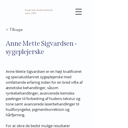
Kosmetisk skønhedsklinik
siden 2005
< Tilbage
Anne Mette Sigvardsen -
sygeplejerske
Anne Mette Sigvardsen
 er en højt kvalificeret 
og specialuddannet sygeplejerske med 
omfattende erfaring inden for en bred vifte af 
æstetiske behandlinger, såsom 
rynkebehandlinger, avancerede kemiske 
peelinger til forbedring af hudens tekstur og 
tone samt avancerede laserbehandlinger til 
hudforyngelse, pigmentkorrektion og 
hårfjerning.​
For at sikre de bedst mulige resultater 