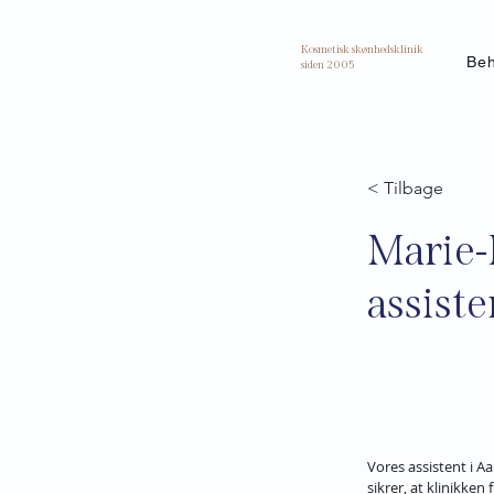
Kosmetisk skønhedsklinik
Beh
siden 2005
< Tilbage
Marie-
assiste
Vores assistent i A
sikrer, at klinikken