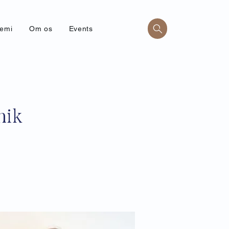
emi
Om os
Events
nik