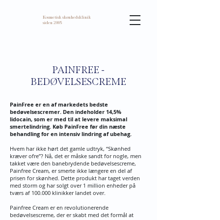
Kosmetisk skønhedsklinik
siden 2005
PAINFREE -
BEDØVELSESCREME
PainFree er en af markedets bedste
bedøvelsescremer. Den indeholder 14,5%
lidocain, som er med til at levere maksimal
smertelindring. Køb PainFree før din næste
behandling for en intensiv lindring af ubehag.
Hvem har ikke hørt det gamle udtryk, “Skønhed
kræver ofre”? Nå, det er måske sandt for nogle, men
takket være den banebrydende bedøvelsescreme,
Painfree Cream, er smerte ikke længere en del af
prisen for skønhed. Dette produkt har taget verden
med storm og har solgt over 1 million enheder på
tværs af 100.000 klinikker landet over.
Painfree Cream er en revolutionerende
bedøvelsescreme, der er skabt med det formål at