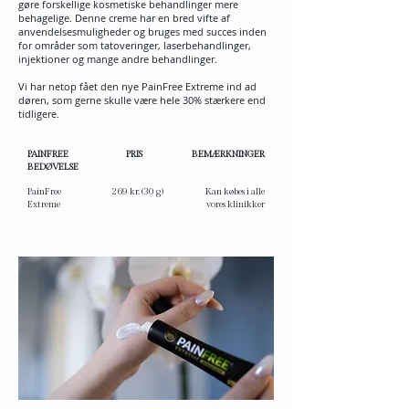
gøre forskellige kosmetiske behandlinger mere
behagelige. Denne creme har en bred vifte af
anvendelsesmuligheder og bruges med succes inden
for områder som tatoveringer, laserbehandlinger,
injektioner og mange andre behandlinger.
Vi har netop fået den nye PainFree Extreme ind ad
døren, som gerne skulle være hele 30% stærkere end
tidligere.
PAINFREE
PRIS
BEMÆRKNINGER
BEDØVELSE
PainFree
269 kr. (30 g)
Kan købes i alle
Extreme
vores klinikker