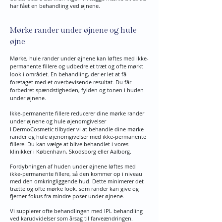
har fået en behandling ved øjnene.
Mørke rander under øjnene og hule
øjne
Mørke, hule rander under øjnene kan løftes med ikke-
permanente fillere og udbedre et træt og ofte mørkt
look i området. En behandling, der er let at få
foretaget med et overbevisende resultat. Du får
forbedret spændstigheden, fylden og tonen i huden
under øjnene.
Ikke-permanente fillere reducerer dine mørke rander
under øjnene og hule øjenomgivelser
I DermoCosmetic tilbyder vi at behandle dine mørke
rander og hule øjenomgivelser med ikke-permanente
fillere. Du kan vælge at blive behandlet i vores
klinikker i København, Skodsborg eller Aalborg.
Fordybningen af huden under øjnene løftes med
ikke-permanente fillere, så den kommer op i niveau
med den omkringliggende hud. Dette minimerer det
trætte og ofte mørke look, som rander kan give og
fjerner fokus fra mindre poser under øjnene.
Vi supplerer ofte behandlingen med IPL behandling
ved karudvidelser som årsag til farveændringen.