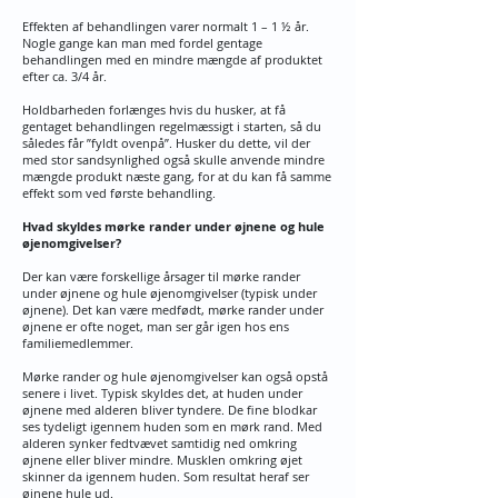
Effekten af behandlingen varer normalt 1 – 1 ½ år.
Nogle gange kan man med fordel gentage
behandlingen med en mindre mængde af produktet
efter ca. 3/4 år.
Holdbarheden forlænges hvis du husker, at få
gentaget behandlingen regelmæssigt i starten, så du
således får ”fyldt ovenpå”. Husker du dette, vil der
med stor sandsynlighed også skulle anvende mindre
mængde produkt næste gang, for at du kan få samme
effekt som ved første behandling.
Hvad skyldes mørke rander under øjnene og hule
øjenomgivelser?
Der kan være forskellige årsager til mørke rander
under øjnene og hule øjenomgivelser (typisk under
øjnene). Det kan være medfødt, mørke rander under
øjnene er ofte noget, man ser går igen hos ens
familiemedlemmer.
Mørke rander og hule øjenomgivelser kan også opstå
senere i livet. Typisk skyldes det, at huden under
øjnene med alderen bliver tyndere. De fine blodkar
ses tydeligt igennem huden som en mørk rand. Med
alderen synker fedtvævet samtidig ned omkring
øjnene eller bliver mindre. Musklen omkring øjet
skinner da igennem huden. Som resultat heraf ser
øjnene hule ud.