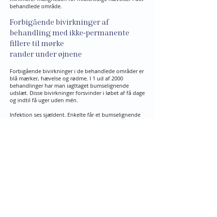
behandlede område.
Forbigående bivirkninger af
behandling med ikke-permanente
fillere til mørke
rander under øjnene
Forbigående bivirkninger i de behandlede områder er
blå mærker, hævelse og rødme. I 1 ud af 2000
behandlinger har man iagttaget bumselignende
udslæt. Disse bivirkninger forsvinder i løbet af få dage
og indtil få uger uden mén.
Infektion ses sjældent. Enkelte får et bumselignende
udslet i området og herpes forkølelsessår kan
reaktiveres. I meget sjældne tilfælde kan der ske en
dannelse af langvarige granulomer (bindevævsknuder
under og i selve huden).
Afhængig af indsprøjtningsteknikken kan der
forekomme ujævnheder i deponeringen af filleren og
evt en overkorrigering af rynken. Dette svinder helt i
takt med at filleren absorberes. I nogle tilfælde kan
man anvende et specielt enzymmiddel til at opløse
filler.
En behandling med ikke-permanente fillere er
velegnet til at reducere mørke rander under øjnene og