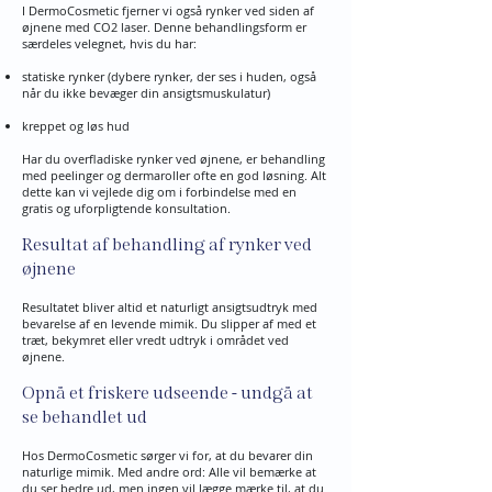
I DermoCosmetic fjerner vi også rynker ved siden af
øjnene med CO2 laser. Denne behandlingsform er
særdeles velegnet, hvis du har:
statiske rynker (dybere rynker, der ses i huden, også
når du ikke bevæger din ansigtsmuskulatur)
kreppet og løs hud
Har du overfladiske rynker ved øjnene, er behandling
med peelinger og dermaroller ofte en god løsning. Alt
dette kan vi vejlede dig om i forbindelse med en
gratis og uforpligtende konsultation.
Resultat af behandling af rynker ved
øjnene
Resultatet bliver altid et naturligt ansigtsudtryk med
bevarelse af en levende mimik. Du slipper af med et
træt, bekymret eller vredt udtryk i området ved
øjnene.​
Opnå et friskere udseende - undgå at
se behandlet ud
Hos DermoCosmetic sørger vi for, at du bevarer din
naturlige mimik. Med andre ord: Alle vil bemærke at
du ser bedre ud, men ingen vil lægge mærke til, at du