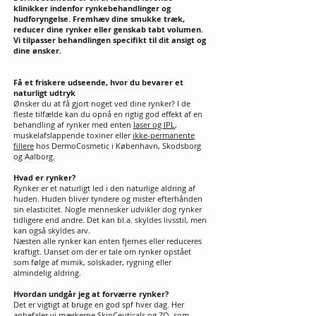
klinikker indenfor rynkebehandlinger og
hudforyngelse. Fremhæv dine smukke træk,
reducer dine rynker eller genskab tabt volumen.
Vi tilpasser behandlingen specifikt til dit ansigt og
dine ønsker.
Få et friskere udseende, hvor du bevarer et
naturligt udtryk
Ønsker du at få gjort noget ved dine rynker? I de
fleste tilfælde kan du opnå en rigtig god effekt af en
behandling af rynker med enten
laser og IPL
,
muskelafslappende toxiner eller
ikke-permanente
fillere
hos DermoCosmetic i København, Skodsborg
og Aalborg.
Hvad er rynker?
Rynker er et naturligt led i den naturlige aldring af
huden. Huden bliver tyndere og mister efterhånden
sin elasticitet. Nogle mennesker udvikler dog rynker
tidligere end andre. Det kan bl.a. skyldes livsstil, men
kan også skyldes arv.
Næsten alle rynker kan enten fjernes eller reduceres
kraftigt. Uanset om der er tale om rynker opstået
som følge af mimik, solskader, rygning eller
almindelig aldring.
Hvordan undgår jeg at forværre rynker?
Det er vigtigt at bruge en god spf hver dag. Her
anbefaler vi mærkerne SkinCeuticals og ZO, som