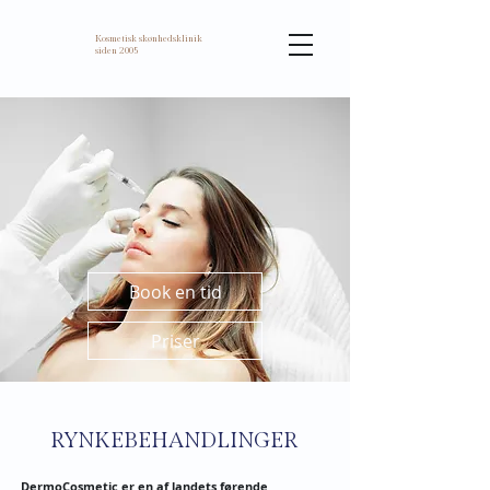
Kosmetisk skønhedsklinik
siden 2005
Book en tid
Priser
RYNKEBEHANDLINGER
DermoCosmetic er en af landets førende