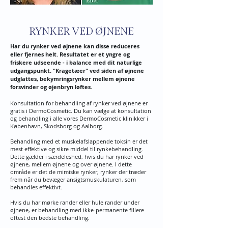
RYNKER VED ØJNENE
Har du rynker ved øjnene kan disse reduceres
eller fjernes helt. Resultatet er et yngre og
friskere udseende - i balance med dit naturlige
udgangspunkt. "Kragetæer" ved siden af øjnene
udglattes, bekymringsrynker mellem øjnene
forsvinder og øjenbryn løftes.
Konsultation for behandling af rynker ved øjnene er
gratis i DermoCosmetic. Du kan vælge at konsultation
og behandling i alle vores DermoCosmetic klinikker i
København, Skodsborg og Aalborg.
Behandling med et muskelafslappende toksin er det
mest effektive og sikre middel til rynkebehandling.
Dette gælder i særdeleshed, hvis du har rynker ved
øjnene, mellem øjnene og over øjnene. I dette
område er det de mimiske rynker, rynker der træder
frem når du bevæger ansigtsmuskulaturen, som
behandles effektivt.
Hvis du har mørke rander eller hule rander under
øjnene, er behandling med ikke-permanente fillere
oftest den bedste behandling.