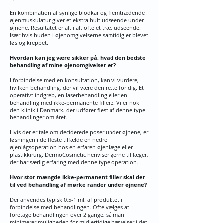
En kombination af synlige blodkar og fremtrædende
øjenmuskulatur giver et ekstra hult udseende under
øjnene. Resultatet er alt i alt ofte et træt udseende.
Især hvis huden i øjenomgivelserne samtidig er blevet
løs og kreppet.
Hvordan kan jeg være sikker på, hvad den bedste
behandling af mine øjenomgivelser er?
I forbindelse med en konsultation, kan vi vurdere,
hvilken behandling, der vil være den rette for dig. Et
operativt indgreb, en laserbehandling eller en
behandling med ikke-permanente fillere. Vi er nok
den klinik i Danmark, der udfører flest af denne type
behandlinger om året.
Hvis der er tale om deciderede poser under øjnene, er
løsningen i de fleste tilfælde en nedre
øjenlågsoperation hos en erfaren øjenlæge eller
plastikkirurg. DermoCosmetic henviser gerne til læger,
der har særlig erfaring med denne type operation.
Hvor stor mængde ikke-permanent filler skal der
til ved behandling af mørke rander under øjnene?
Der anvendes typisk 0,5-1 ml. af produktet i
forbindelse med behandlingen. Ofte vælges at
foretage behandlingen over 2 gange, så man
minimerer muligheden for midlertidige hævelser i det