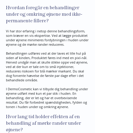
Hvordan foregår en behandlinger
under og omkring øjnene med ikke-
permanente fillere?
Vi har stor erfaring i netop denne behandlingsform,
som kræver en vis ekspertise. Ved at lægge produktet
under øjnene minimeres fordybningen i huden under
øjnene og de mørke rander reduceres.
Behandlingen udføres ved at der laves et lille hul på
siden af kinden, Produktet føres ind med en pixl-nål.
Herved undgår man at skulle stikke oppe ved øjnene,
ved at der kun er tale om to små injektioner,
reduceres risikoen for blå mærker markant. Du skal
dog forvente hævelse de første par dage efter i det
behandlede område.
I DermoCosmetic kan vi tilbyde dig behandling under
øjnene udført med kun et par stik i huden. En
behandling, der er let og har et overbevisende
resultat. Du får forbedret spændstigheden, fylden og
tonen i huden under og omkring øjnene.
Hvor lang tid holder effekten af en
behandling af mørke rander under
øjnene?