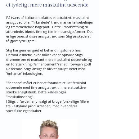
et tydeligt mere maskulint udseende
På tværs af kulturer opfattes et attraktivt, maskulint
ansigt ved bl.a. "firkantede" træk, markante kæbelinjer
og fremtrædende hageparti. Dette i modsætning til
afrundede, bløde, fine og feminine ansigtsformer. Det
er lige præcist disse ansigtstræk, som Stig ønskede at
få gjort tydeligere.
Stig har gennemgået et behandlingsforløb hos
DermoCosmetic, hvor målet var at opfylde Stigs
drømme om et markant mere maskulint udseende og
en forstærkning ("enhancement") af et i forvejen godt
udseende. Stigs ansigt er blevet skulptureret med
"enhance" teknologien.
"Enhance" målet er her at forandre et lidt feminint
udseende med fine ansigtstræk til mere attraktive,
stærke ansigtstræk. Dette kaldes også
"maskulinsering".
I Stigs tilfælde har vi valgt at bruge forskellige fillere
fra Restylane produktserien, med hver deres
specifikke egenskaber.