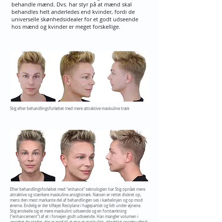
behandle mænd. Dvs. har styr på at mænd skal
behandles helt anderledes end kvinder, fordi de
universelle skønhedsidealer for et godt udseende
hos mænd og kvinder er meget forskellige.
Stig efter behandlingsforløbet med mere attraktive maskuline træk
Efter behandlingsforløbet med "enhance" teknologien har Stig opnået mere
attraktive og stærkere maskuline ansigtstræk. Næsen er rettet diskret op,
mens den mest markante del af behandlingen ses i kæbelinjen og op mod
ørerne. Endelig er der tilføjet Restylane i hagepartiet og lidt under øjnene.
Stig ønskede sig et mere maskulint udseende og en forstærkning
("enhancement") af et i forvejen godt udseende. Han mangler volumen i