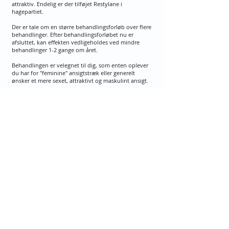
attraktiv. Endelig er der tilføjet Restylane i
hagepartiet.
Der er tale om en større behandlingsforløb over flere
behandlinger. Efter behandlingsforløbet nu er
afsluttet, kan effekten vedligeholdes ved mindre
behandlinger 1-2 gange om året.
Behandlingen er velegnet til dig, som enten oplever
du har for "feminine" ansigtstræk eller generelt
ønsker et mere sexet, attraktivt og maskulint ansigt.
Find os her:
HEALTH​
Skodsborg
Skodsborg Strandvej 125A, 3
Indgang via. Medical Center
​2942 Skodsborg, Denmark​
+45 45 80 13 31
9:00 - 17:00
info@apexhealth.dk