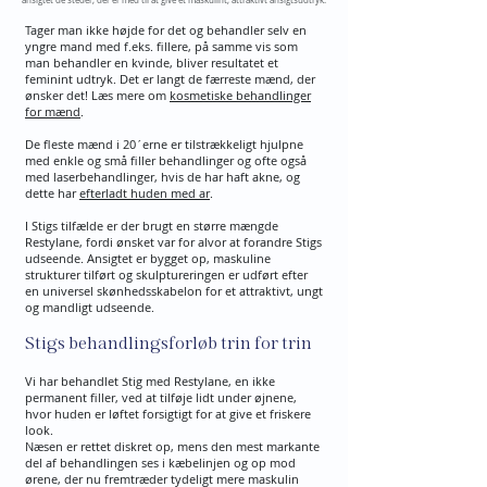
ansigtet de steder, der er med til at give et maskulint, attraktivt ansigtsudtryk.
Tager man ikke højde for det og behandler selv en
yngre mand med f.eks. fillere, på samme vis som
man behandler en kvinde, bliver resultatet et
feminint udtryk. Det er langt de færreste mænd, der
ønsker det! Læs mere om
kosmetiske behandlinger
for mænd
.
De fleste mænd i 20´erne er tilstrækkeligt hjulpne
med enkle og små filler behandlinger og ofte også
med laserbehandlinger, hvis de har haft akne, og
dette har
efterladt huden med ar
.
I Stigs tilfælde er der brugt en større mængde
Restylane, fordi ønsket var for alvor at forandre Stigs
udseende. Ansigtet er bygget op, maskuline
strukturer tilført og skulptureringen er udført efter
en universel skønhedsskabelon for et attraktivt, ungt
og mandligt udseende.
Stigs behandlingsforløb trin for trin
Vi har behandlet Stig med Restylane, en ikke
permanent filler, ved at tilføje lidt under øjnene,
hvor huden er løftet forsigtigt for at give et friskere
look.
Næsen er rettet diskret op, mens den mest markante
del af behandlingen ses i kæbelinjen og op mod
ørene, der nu fremtræder tydeligt mere maskulin