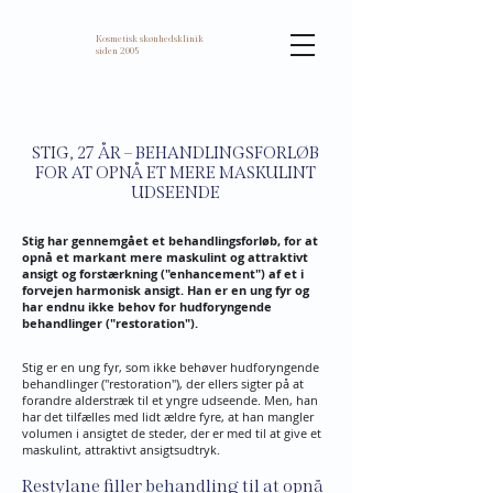
Kosmetisk skønhedsklinik
siden 2005
STIG, 27 ÅR – BEHANDLINGSFORLØB
FOR AT OPNÅ ET MERE MASKULINT
UDSEENDE
Stig har gennemgået et behandlingsforløb, for at
opnå et markant mere maskulint og attraktivt
ansigt og forstærkning ("enhancement") af et i
forvejen harmonisk ansigt. Han er en ung fyr og
har endnu ikke behov for hudforyngende
behandlinger ("restoration").
Stig er en ung fyr, som ikke behøver hudforyngende
behandlinger ("restoration"), der ellers sigter på at
forandre alderstræk til et yngre udseende. Men, han
har det tilfælles med lidt ældre fyre, at han mangler
volumen i ansigtet de steder, der er med til at give et
maskulint, attraktivt ansigtsudtryk.
Restylane filler behandling til at opnå