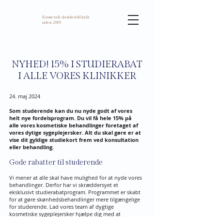
Kosmetisk skønhedsklinik
siden 2005
NYHED! 15% I STUDIERABAT
I ALLE VORES KLINIKKER
24. maj 2024
Som studerende kan du nu nyde godt af vores
helt nye fordelsprogram. Du vil få hele 15% på
alle vores kosmetiske behandlinger foretaget af
vores dytige sygeplejersker. Alt du skal gøre er at
vise dit gyldige studiekort frem ved konsultation
eller behandling.
Gode rabatter til studerende
Vi mener at alle skal have mulighed for at nyde vores
behandlinger. Derfor har vi skræddersyet et
eksklusivt studierabatprogram. Programmet er skabt
for at gøre skønhedsbehandlinger mere tilgængelige
for studerende. Lad vores team af dygtige
kosmetiske sygeplejersker hjælpe dig med at