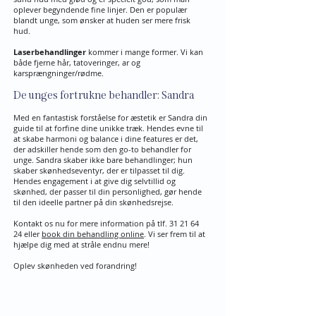
oplever begyndende fine linjer. Den er populær
blandt unge, som ønsker at huden ser mere frisk
hud.
Laserbehandlinger
kommer i mange former. Vi kan
både fjerne hår, tatoveringer, ar og
karsprængninger/rødme.
De unges fortrukne behandler: Sandra
Med en fantastisk forståelse for æstetik er Sandra din
guide til at forfine dine unikke træk. Hendes evne til
at skabe harmoni og balance i dine features er det,
der adskiller hende som den go-to behandler for
unge. Sandra skaber ikke bare behandlinger; hun
skaber skønhedseventyr, der er tilpasset til dig.
Hendes engagement i at give dig selvtillid og
skønhed, der passer til din personlighed, gør hende
til den ideelle partner på din skønhedsrejse.
Kontakt os nu for mere information på tlf.
31 21 64
24
eller
book din behandling online
. Vi ser frem til at
hjælpe dig med at stråle endnu mere!
Oplev skønheden ved forandring!