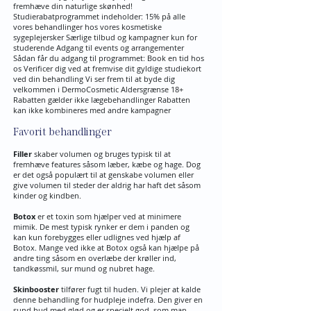
fremhæve din naturlige skønhed!
Studierabatprogrammet indeholder: 15% på alle
vores behandlinger hos vores kosmetiske
sygeplejersker Særlige tilbud og kampagner kun for
studerende Adgang til events og arrangementer
Sådan får du adgang til programmet: Book en tid hos
os Verificer dig ved at fremvise dit gyldige studiekort
ved din behandling Vi ser frem til at byde dig
velkommen i DermoCosmetic Aldersgrænse 18+
Rabatten gælder ikke lægebehandlinger Rabatten
kan ikke kombineres med andre kampagner
Favorit behandlinger
Filler
skaber volumen og bruges typisk til at
fremhæve features såsom læber, kæbe og hage. Dog
er det også populært til at genskabe volumen eller
give volumen til steder der aldrig har haft det såsom
kinder og kindben.
Botox
er et toxin som hjælper ved at minimere
mimik. De mest typisk rynker er dem i panden og
kan kun forebygges eller udlignes ved hjælp af
Botox. Mange ved ikke at Botox også kan hjælpe på
andre ting såsom en overlæbe der krøller ind,
tandkøssmil, sur mund og nubret hage.
Skinbooster
tilfører fugt til huden. Vi plejer at kalde
denne behandling for hudpleje indefra. Den giver en
sund hud med glød og er specielt god, som man